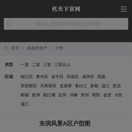
首页
>
成都房地产
>
户型
房型
一室
二室
三室
三室以上
区域
锦江区
青羊区
金牛区
武侯区
成华区
高新
东部新区
天府新区
龙泉驿
青白江
新都
温江
双流
郫都
新津
都江堰
彭州
邛崃
崇州
简阳
金堂
大邑
蒲江
东润风景A区户型图