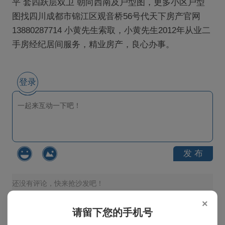
平 套四跃层双卫 朝向西南及户型图，更多小区户型
图找四川成都市锦江区观音桥56号代天下房产官网
13880287714 小黄先生索取，小黄先生2012年从业二
手房经纪居间服务，精业房产，良心办事。
登录
发 布
还没有评论，快来抢沙发吧！
×
请留下您的手机号
热搜榜