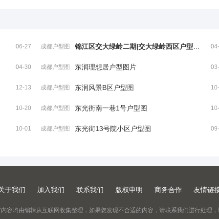
锦江区交大绿岭二期|交大绿岭西区户型图片
06-27
成都户型图
04
_成都房型
东润理想居户型图片
04-30
成都户型图
03
图大全
_成都房型
东润风景B区户型图
12-13
成都户型图
10
图大全
_成都房型
东光街南一巷1号户型图
10-20
成都户型图
10
图大全
_成都房型
东光街13号院小区户型图
10-01
成都户型图
09
图大全
_成都房型
图大全
关于我们
加入我们
联系我们
版权申明
商务合作
友情链
有内容均由编辑从互联网收集整理，如果您发现不合适的内容，请联系我们进行处理，