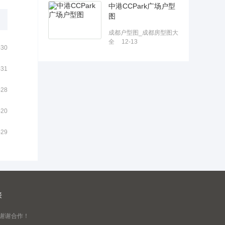
中港CCPark广场户型
图
成都户型图_成都房型图大
全
12-13
-30
-31
-28
-20
-29
接
谢谢合作！