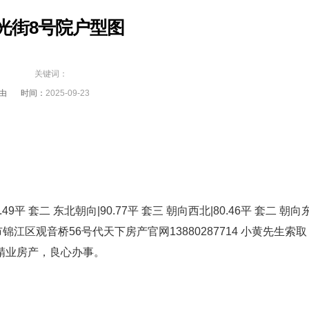
光街8号院户型图
关键词：
由
时间：
2025-09-23
 套二 东北朝向|90.77平 套三 朝向西北|80.46平 套二 朝向
区观音桥56号代天下房产官网13880287714 小黄先生索取
，精业房产，良心办事。